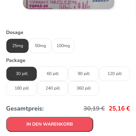
Dosage
25mg
50mg
100mg
Package
30 pill
60 pill
90 pill
120 pill
180 pill
240 pill
360 pill
Gesamtpreis:
30,19
€
25,16
€
IN DEN WARENKORB