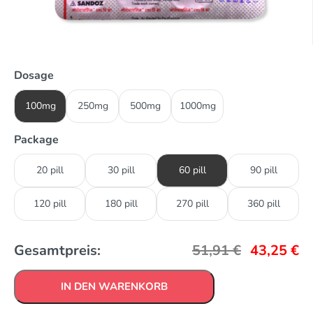
Dosage
100mg
250mg
500mg
1000mg
Package
20 pill
30 pill
60 pill
90 pill
120 pill
180 pill
270 pill
360 pill
Gesamtpreis:
51,91
€
43,25
€
IN DEN WARENKORB