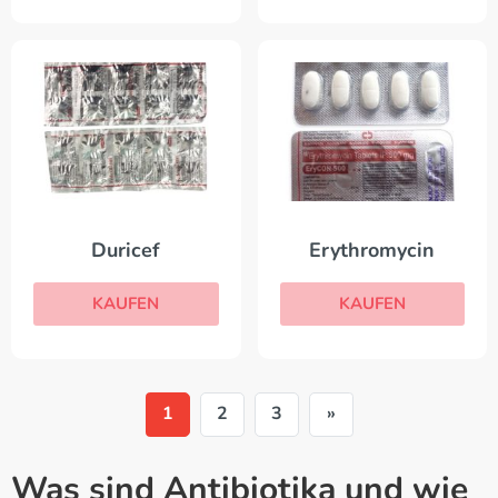
Duricef
Erythromycin
KAUFEN
KAUFEN
1
2
3
»
Was sind Antibiotika und wie