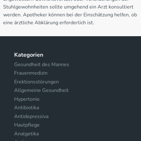
Stuhlgewohnheiten sollte umgehend ein Arzt konsultiert
werden. Apotheker können bei der Einschätzung helfen, ob
eine ärztliche Abklärung erforderlich ist.
Kategorien
Gesundheit des Mannes
Frauenmedizin
Erektionsstörungen
Allgemeine Gesundheit
Hypertonie
Antibiotika
Antidepressiva
Hautpflege
Analgetika