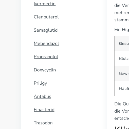
Ivermectin
die Ve
mehrer
Clenbuterol
stamme
Ein Hig
Semaglutid
Mebendazol
Gesu
Propranolol
Blut
Doxycyclin
Gewi
Priligy
Häuf
Antabus
Die Qu
Finasterid
die Vo
entsch
Trazodon