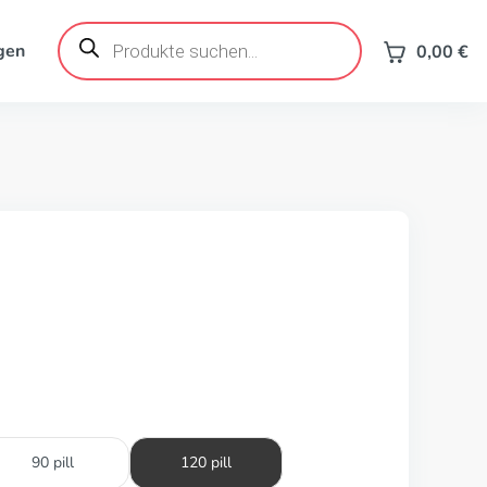
Products
search
gen
0,00
€
90 pill
120 pill