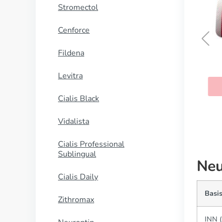
Stromectol
Cenforce
Fildena
Cozaar
Levitra
KAUFEN
Cialis Black
Vidalista
Cialis Professional
Sublingual
Neu
Cialis Daily
Basis
Zithromax
INN (