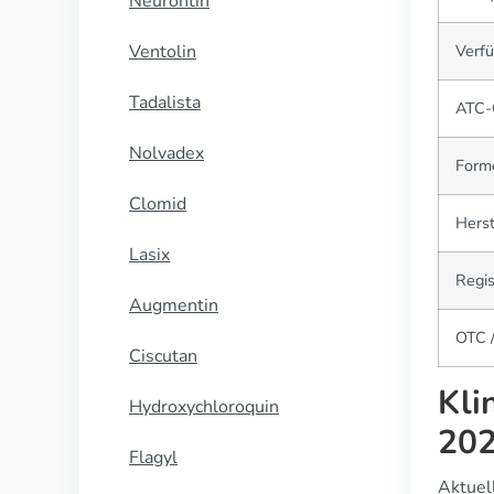
Neurontin
Ventolin
Verfü
Tadalista
ATC-
Nolvadex
Form
Clomid
Herst
Lasix
Regis
Augmentin
OTC /
Ciscutan
Kli
Hydroxychloroquin
202
Flagyl
Aktuel