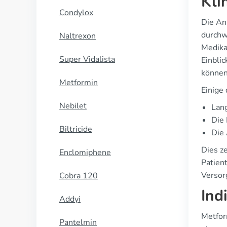
Kli
Condylox
Die Ana
durchw
Naltrexon
Medika
Super Vidalista
Einbli
können
Metformin
Einige
Nebilet
Lang
Die 
Biltricide
Die
Dies ze
Enclomiphene
Patien
Versor
Cobra 120
Ind
Addyi
Metfor
Pantelmin