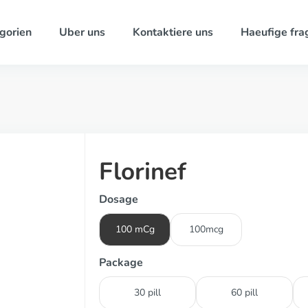
gorien
Uber uns
Kontaktiere uns
Haeufige fra
Florinef
Dosage
100 mCg
100mcg
Package
30 pill
60 pill