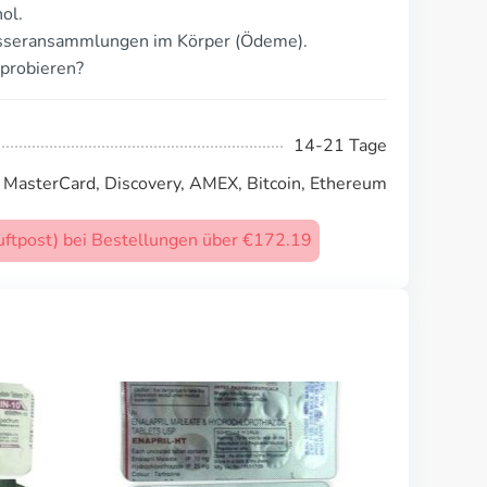
ol.
asseransammlungen im Körper (Ödeme).
sprobieren?
14-21 Tage
, MasterCard, Discovery, AMEX, Bitcoin, Ethereum
uftpost) bei Bestellungen über €172.19