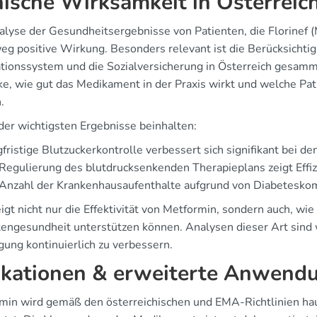
nische Wirksamkeit in Österreic
lyse der Gesundheitsergebnisse von Patienten, die Florinef (M
eg positive Wirkung. Besonders relevant ist die Berücksichtig
tionssystem und die Sozialversicherung in Österreich gesam
cke, wie gut das Medikament in der Praxis wirkt und welche P
.
 der wichtigsten Ergebnisse beinhalten:
fristige Blutzuckerkontrolle verbessert sich signifikant bei d
Regulierung des blutdrucksenkenden Therapieplans zeigt Effi
 Anzahl der Krankenhausaufenthalte aufgrund von Diabetesk
igt nicht nur die Effektivität von Metformin, sondern auch, w
tengesundheit unterstützen können. Analysen dieser Art sind w
gung kontinuierlich zu verbessern.
ikationen & erweiterte Anwend
min wird gemäß den österreichischen und EMA-Richtlinien ha