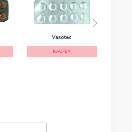
Vasotec
KAUFEN