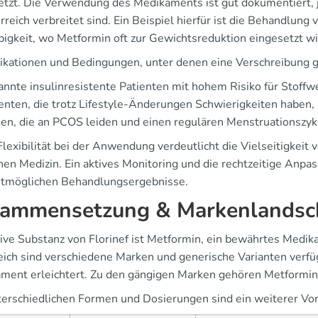
etzt. Die Verwendung des Medikaments ist gut dokumentiert, 
erreich verbreitet sind. Ein Beispiel hierfür ist die Behandlu
ibigkeit, wo Metformin oft zur Gewichtsreduktion eingesetzt wi
dikationen und Bedingungen, unter denen eine Verschreibung ge
nnte insulinresistente Patienten mit hohem Risiko für Stoff
enten, die trotz Lifestyle-Änderungen Schwierigkeiten haben, 
en, die an PCOS leiden und einen regulären Menstruationszyk
Flexibilität bei der Anwendung verdeutlicht die Vielseitigkeit
en Medizin. Ein aktives Monitoring und die rechtzeitige Anpas
stmöglichen Behandlungsergebnisse.
ammensetzung & Markenlandsc
tive Substanz von Florinef ist Metformin, ein bewährtes Medi
eich sind verschiedene Marken und generische Varianten verf
ment erleichtert. Zu den gängigen Marken gehören Metformin
terschiedlichen Formen und Dosierungen sind ein weiterer Vort