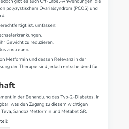
jedoch gibt es auch Off-Label-Anwendungen, die
ng von polyzystischem Ovarialsyndrom (PCOS) und
rd.
rechtfertigt ist, umfassen:
wechselerkrankungen.
ihr Gewicht zu reduzieren.
lus anstreben.
 von Metformin und dessen Relevanz in der
sung der Therapie sind jedoch entscheidend für
haft
kament in der Behandlung des Typ-2-Diabetes. In
ügbar, was den Zugang zu diesem wichtigen
 Teva, Sandoz Metformin und Metabet SR.
eil: