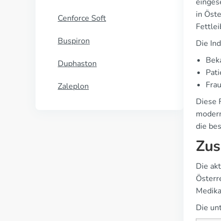
einges
in Öst
Cenforce Soft
Fettle
Buspiron
Die In
Beka
Duphaston
Pati
Frau
Zaleplon
Diese 
modern
die be
Zus
Die ak
Österr
Medika
Die un