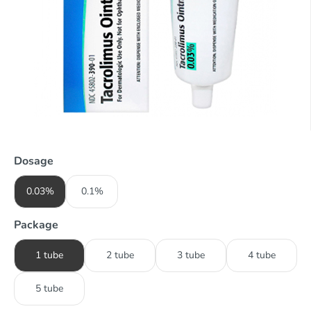
Dosage
0.03%
0.1%
Package
1 tube
2 tube
3 tube
4 tube
5 tube