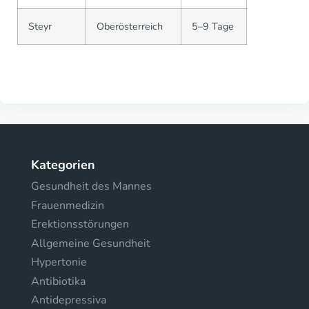
Steyr
Oberösterreich
5–9 Tage
Kategorien
Gesundheit des Mannes
Frauenmedizin
Erektionsstörungen
Allgemeine Gesundheit
Hypertonie
Antibiotika
Antidepressiva