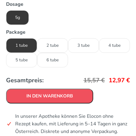
Dosage
5g
Package
1 tube
2 tube
3 tube
4 tube
5 tube
6 tube
Gesamtpreis:
15,57
€
12,97
€
IN DEN WARENKORB
In unserer Apotheke können Sie Elocon ohne
Rezept kaufen, mit Lieferung in 5–14 Tagen in ganz
Österreich. Diskrete und anonyme Verpackung.