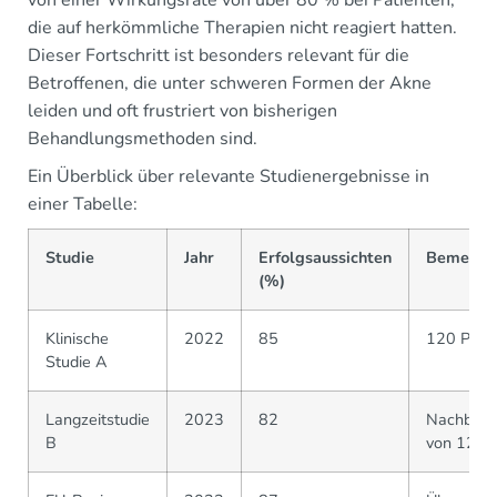
von einer Wirkungsrate von über 80 % bei Patienten,
die auf herkömmliche Therapien nicht reagiert hatten.
Dieser Fortschritt ist besonders relevant für die
Betroffenen, die unter schweren Formen der Akne
leiden und oft frustriert von bisherigen
Behandlungsmethoden sind.
Ein Überblick über relevante Studienergebnisse in
einer Tabelle:
Studie
Jahr
Erfolgsaussichten
Bemerku
(%)
Klinische
2022
85
120 Prob
Studie A
Langzeitstudie
2023
82
Nachbeob
B
von 12 M