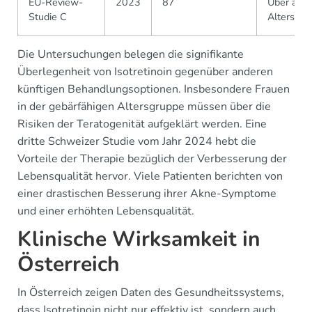
EU-Review-
2023
87
Über alle
Studie C
Altersgru
Die Untersuchungen belegen die signifikante
Überlegenheit von Isotretinoin gegenüber anderen
künftigen Behandlungsoptionen. Insbesondere Frauen
in der gebärfähigen Altersgruppe müssen über die
Risiken der Teratogenität aufgeklärt werden. Eine
dritte Schweizer Studie vom Jahr 2024 hebt die
Vorteile der Therapie bezüglich der Verbesserung der
Lebensqualität hervor. Viele Patienten berichten von
einer drastischen Besserung ihrer Akne-Symptome
und einer erhöhten Lebensqualität.
Klinische Wirksamkeit in
Österreich
In Österreich zeigen Daten des Gesundheitssystems,
dass Isotretinoin nicht nur effektiv ist, sondern auch