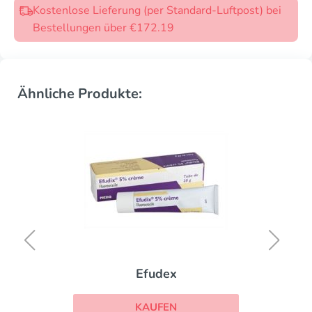
Kostenlose Lieferung (per Standard-Luftpost) bei
Bestellungen über €172.19
Ähnliche Produkte:
Efudex
KAUFEN