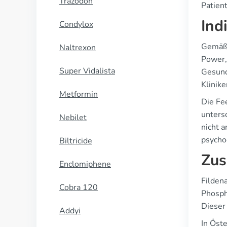
Trazodon
Patient
Ind
Condylox
Gemäß d
Naltrexon
Power,
Super Vidalista
Gesund
Klinike
Metformin
Die Fe
unters
Nebilet
nicht 
psycho
Biltricide
Zus
Enclomiphene
Fildena
Cobra 120
Phosph
Dieser
Addyi
In Öste