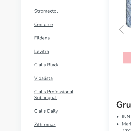
Stromectol
Cenforce
Fildena
Viagra Professional
Levitra
KAUFEN
Cialis Black
Vidalista
Cialis Professional
Sublingual
Gru
Cialis Daily
INN 
Mark
Zithromax