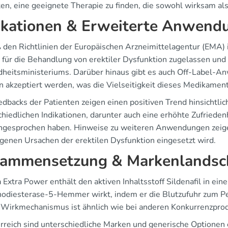
en, eine geeignete Therapie zu finden, die sowohl wirksam als a
ikationen & Erweiterte Anwend
en Richtlinien der Europäischen Arzneimittelagentur (EMA) ist
 für die Behandlung von erektiler Dysfunktion zugelassen und 
heitsministeriums. Darüber hinaus gibt es auch Off-Label-Anw
n akzeptiert werden, was die Vielseitigkeit dieses Medikament
edbacks der Patienten zeigen einen positiven Trend hinsichtli
chiedlichen Indikationen, darunter auch eine erhöhte Zufrieden
angesprochen haben. Hinweise zu weiteren Anwendungen zeigen
genen Ursachen der erektilen Dysfunktion eingesetzt wird.
ammensetzung & Markenlandsc
 Extra Power enthält den aktiven Inhaltsstoff Sildenafil in ei
odiesterase-5-Hemmer wirkt, indem er die Blutzufuhr zum Pe
 Wirkmechanismus ist ähnlich wie bei anderen Konkurrenzprod
rreich sind unterschiedliche Marken und generische Optionen e