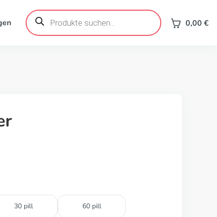
Products
search
gen
0,00
€
er
30 pill
60 pill