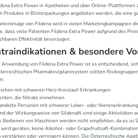
ldena Extra Power in Apotheken und über Online-Plattformen zu
n Produkte in Blisterpackungen angeboten werden, die eine 
rkenimage von Fildena wird in vielen Marketingkampagnen direk
e, dass viele Patienten Fildena Extra Power aufgrund des Prei
chbaren Effektivität bevorzugen.
traindikationen & besondere V
r Anwendung von Fildena Extra Power ist es entscheidend, sic
terreichischen Pharmakovigilanzsystem sollten Risikogruppen
n:
schen mit schweren Herz-Kreislauf-Erkrankungen
enten, die Nitrate einnehmen
andelte Personen mit schwerer Leber- oder Nierenerkrankun
nd der Wirkungsweise von Sildenafil sind einige Aktivitäten
s Bedienen von Maschinen werden nicht empfohlen, da es zu
wird geraten, keine Alkohol- oder Grapefruitsaft-Kombinatio
a verstärken oder verringern können. Die Österreichische Apo