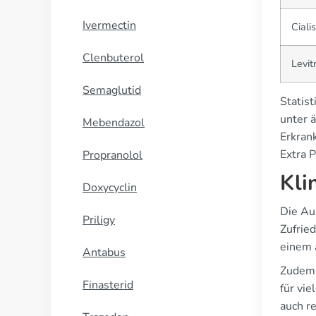
Ivermectin
Cialis
Clenbuterol
Levit
Semaglutid
Statist
unter 
Mebendazol
Erkran
Extra 
Propranolol
Kli
Doxycyclin
Die Au
Priligy
Zufrie
einem 
Antabus
Zudem 
Finasterid
für vie
auch r