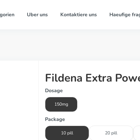
gorien
Uber uns
Kontaktiere uns
Haeufige fra
Fildena Extra Pow
Dosage
150mg
Package
10 pill
20 pill