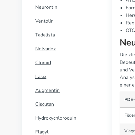
ATC
Neurontin
For
Hers
Ventolin
Regi
OTC 
Tadalista
Neu
Nolvadex
Die kli
Bedeut
Clomid
und Ve
Lasix
Analyse
einer 
Augmentin
PDE-
Ciscutan
Filde
Hydroxychloroquin
Viagr
Flagyl