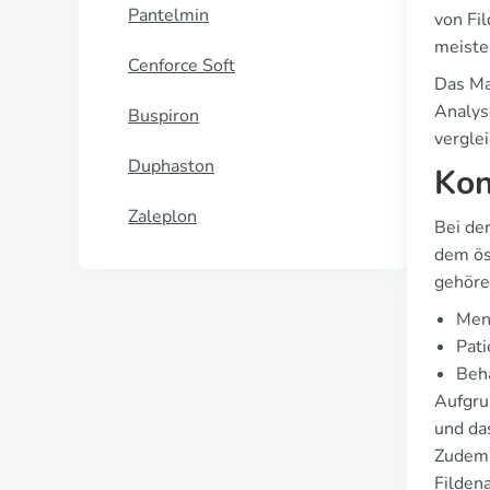
Pantelmin
von Fi
meiste
Cenforce Soft
Das Ma
Analys
Buspiron
verglei
Duphaston
Kon
Zaleplon
Bei de
dem ös
gehöre
Men
Pati
Beh
Aufgru
und da
Zudem 
Filden