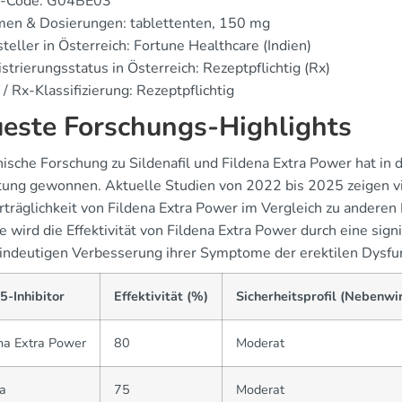
-Code: G04BE03
men & Dosierungen: tablettenten, 150 mg
teller in Österreich: Fortune Healthcare (Indien)
strierungsstatus in Österreich: Rezeptpflichtig (Rx)
/ Rx-Klassifizierung: Rezeptpflichtig
este Forschungs-Highlights
nische Forschung zu Sildenafil und Fildena Extra Power hat in 
ung gewonnen. Aktuelle Studien von 2022 bis 2025 zeigen v
rträglichkeit von Fildena Extra Power im Vergleich zu anderen
 wird die Effektivität von Fildena Extra Power durch eine sign
eindeutigen Verbesserung ihrer Symptome der erektilen Dysfun
5-Inhibitor
Effektivität (%)
Sicherheitsprofil (Nebenwi
na Extra Power
80
Moderat
a
75
Moderat