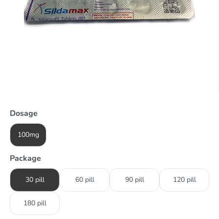
Dosage
100mg
Package
30 pill
60 pill
90 pill
120 pill
180 pill