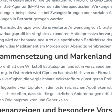
ex ist in Österreich für die Behandlung von MDD und GAD zug
mittel-Agentur (EMA) werden die therapeutischen Wirkungen al
ungen, beispielsweise bei Zwangsstörungen oder sozialen Ang
ngen in Betracht gezogen werden.
 Pharmakotherapie wird die erweiterte Anwendung von Ciprale
irkungsprofil im Vergleich zu anderen Antidepressiva hervorg
ng wird der behandelnde Arzt die spezifischen Bedürfnisse de
len, das Medikament am Morgen oder Abend zu verabreichen, u
ammensetzung und Markenland
ex enthält den Wirkstoff Escitalopram und ist in verschiedene
 mg. In Österreich wird Cipralex hauptsächlich von der Firma 
ka verfügbar, die vergleichbare Wirkstoffe zu günstigeren Pr
fügbarkeit von Cipralex in den österreichischen Apotheken ist
 sicherstellen, dass sie die gesetzlichen Anforderungen erfül
en Originalprodukten und Generika an.
enanzeigen und besondere Vo