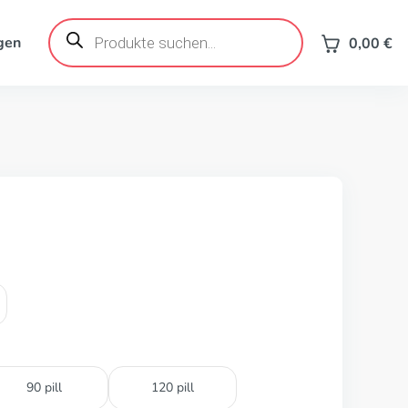
Products
search
gen
0,00
€
90 pill
120 pill