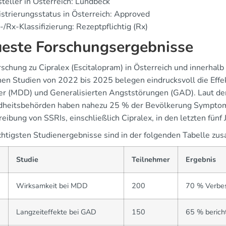
teller in Österreich: Lundbeck
strierungsstatus in Österreich: Approved
/Rx-Klassifizierung: Rezeptpflichtig (Rx)
este Forschungsergebnisse
rschung zu Cipralex (Escitalopram) in Österreich und innerhal
chen Studien von 2022 bis 2025 belegen eindrucksvoll die Eff
er (MDD) und Generalisierten Angststörungen (GAD). Laut den
heitsbehörden haben nahezu 25 % der Bevölkerung Symptom
eibung von SSRIs, einschließlich Cipralex, in den letzten fünf
chtigsten Studienergebnisse sind in der folgenden Tabelle z
Studie
Teilnehmer
Ergebnis
2
Wirksamkeit bei MDD
200
70 % Verbe
3
Langzeiteffekte bei GAD
150
65 % berich