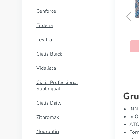
Cenforce
Fildena
Zoloft
Levitra
KAUFEN
Cialis Black
Vidalista
Cialis Professional
Sublingual
Gru
Cialis Daily
INN 
In Ö
Zithromax
ATC
Neurontin
For