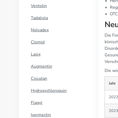
Hers
Ventolin
Regi
OTC-
Tadalista
Neu
Nolvadex
Die Fo
klinis
Clomid
Disord
Lasix
Gesund
Verschr
Augmentin
Die wi
Ciscutan
Jahr
Hydroxychloroquin
202
Flagyl
202
Ivermectin