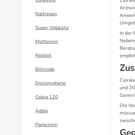
Condylox
Cipral
Arznei
Naltrexon
Anwend
Umgebu
Super Vidalista
In der
Nebenw
Metformin
Beratu
Nebilet
empfeh
Zus
Biltricide
Cipral
Enclomiphene
und 20
Generi
Cobra 120
Die Ver
Addyi
müssen
zwisch
Pantelmin
Geg