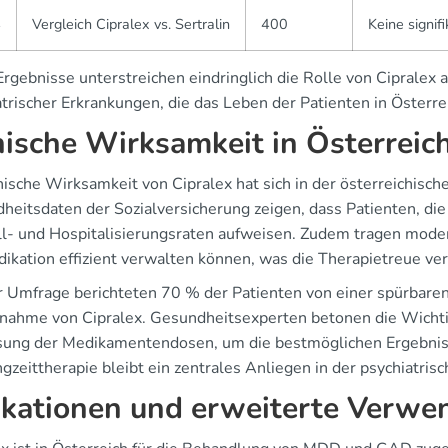
4
Vergleich Cipralex vs. Sertralin
400
Keine signif
rgebnisse unterstreichen eindringlich die Rolle von Cipralex 
atrischer Erkrankungen, die das Leben der Patienten in Österre
nische Wirksamkeit in Österreic
nische Wirksamkeit von Cipralex hat sich in der österreichisc
heitsdaten der Sozialversicherung zeigen, dass Patienten, die 
ll- und Hospitalisierungsraten aufweisen. Zudem tragen mode
dikation effizient verwalten können, was die Therapietreue ve
er Umfrage berichteten 70 % der Patienten von einer spürbare
nnahme von Cipralex. Gesundheitsexperten betonen die Wichtig
ung der Medikamentendosen, um die bestmöglichen Ergebniss
gzeittherapie bleibt ein zentrales Anliegen in der psychiatrisc
ikationen und erweiterte Verw