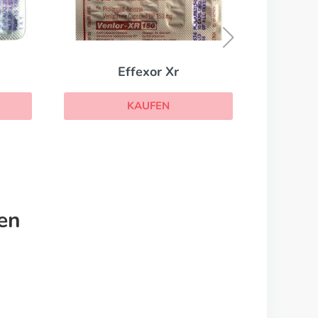
Sinequan
KAUFEN
r Xr
EN
en