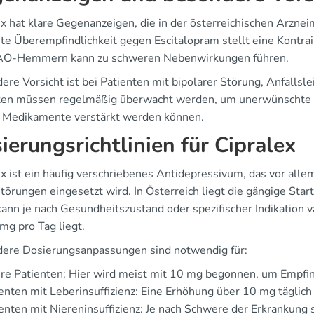
x hat klare Gegenanzeigen, die in der österreichischen Arznei
te Überempfindlichkeit gegen Escitalopram stellt eine Kontrai
O-Hemmern kann zu schweren Nebenwirkungen führen.
ere Vorsicht ist bei Patienten mit bipolarer Störung, Anfalls
ten müssen regelmäßig überwacht werden, um unerwünschte 
 Medikamente verstärkt werden können.
ierungsrichtlinien für Cipralex
ex ist ein häufig verschriebenes Antidepressivum, das vor all
törungen eingesetzt wird. In Österreich liegt die gängige Star
kann je nach Gesundheitszustand oder spezifischer Indikation 
mg pro Tag liegt.
ere Dosierungsanpassungen sind notwendig für:
re Patienten: Hier wird meist mit 10 mg begonnen, um Empfind
enten mit Leberinsuffizienz: Eine Erhöhung über 10 mg täglich
enten mit Niereninsuffizienz: Je nach Schwere der Erkrankung 