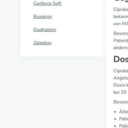
Cenforce Soft
Ciprale
Buspiron
bekann
von MA
Duphaston
Besond
Patien
Zaleplon
andere
Dos
Cipral
Angsts
Dosis 
bei 20 
Besond
Älte
Pati
Pati