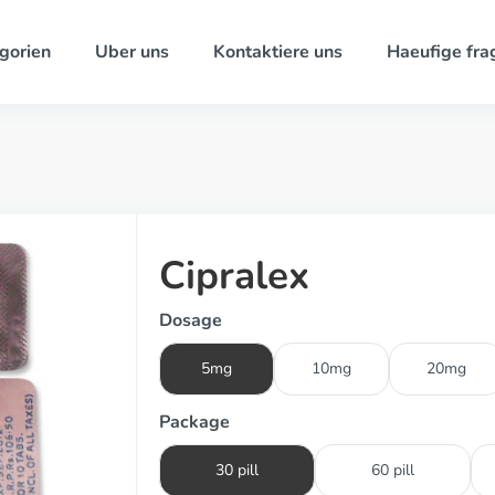
gorien
Uber uns
Kontaktiere uns
Haeufige fra
Cipralex
Dosage
5mg
10mg
20mg
Package
30 pill
60 pill