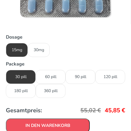
Dosage
15mg
30mg
Package
30 pill
60 pill
90 pill
120 pill
180 pill
360 pill
Gesamtpreis:
55,02
€
45,85
€
IN DEN WARENKORB