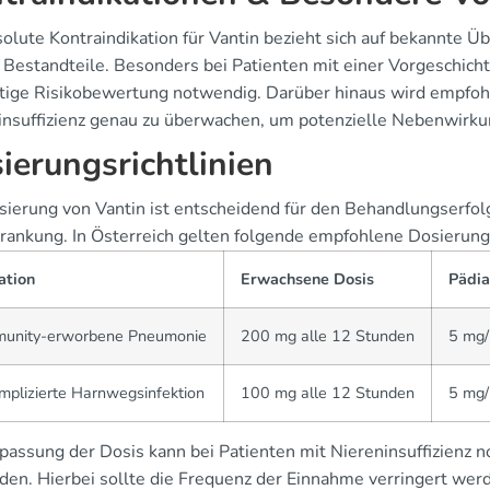
solute Kontraindikation für Vantin bezieht sich auf bekannte
 Bestandteile. Besonders bei Patienten mit einer Vorgeschicht
ltige Risikobewertung notwendig. Darüber hinaus wird empfohl
insuffizienz genau zu überwachen, um potenzielle Nebenwirku
ierungsrichtlinien
sierung von Vantin ist entscheidend für den Behandlungserfolg
krankung. In Österreich gelten folgende empfohlene Dosierung
ation
Erwachsene Dosis
Pädia
unity-erworbene Pneumonie
200 mg alle 12 Stunden
5 mg/
plizierte Harnwegsinfektion
100 mg alle 12 Stunden
5 mg/
passung der Dosis kann bei Patienten mit Niereninsuffizienz
den. Hierbei sollte die Frequenz der Einnahme verringert wer