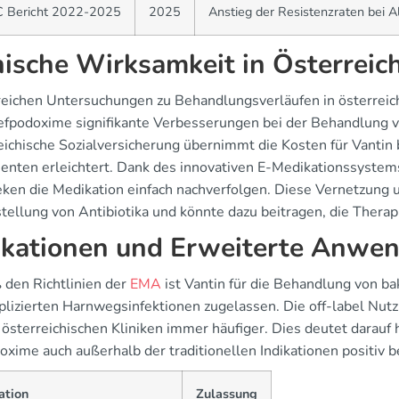
 Bericht 2022-2025
2025
Anstieg der Resistenzraten bei A
nische Wirksamkeit in Österreic
lreichen Untersuchungen zu Behandlungsverläufen in österrei
efpodoxime signifikante Verbesserungen bei der Behandlung
eichische Sozialversicherung übernimmt die Kosten für Vanti
tienten erleichtert. Dank des innovativen E-Medikationssystem
ken die Medikation einfach nachverfolgen. Diese Vernetzung u
stellung von Antibiotika und könnte dazu beitragen, die Thera
ikationen und Erweiterte Anwe
den Richtlinien der
EMA
ist Vantin für die Behandlung von b
lizierten Harnwegsinfektionen zugelassen. Die off-label Nutz
 österreichischen Kliniken immer häufiger. Dies deutet darauf
oxime auch außerhalb der traditionellen Indikationen positiv 
ation
Zulassung