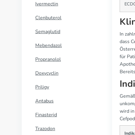
Ivermectin
ECDC
Clenbuterol
Kli
Semaglutid
In zah
dass C
Mebendazol
Österr
für Pa
Propranolol
Apothe
Bereit
Doxycyclin
Ind
Priligy
Gemäß 
Antabus
unkomp
wird in
Finasterid
Cefpod
Trazodon
Indik