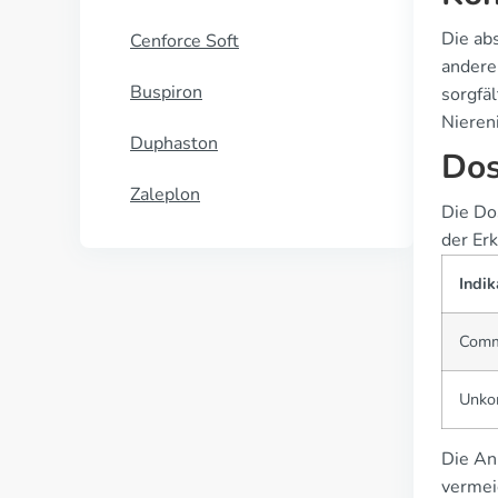
Die ab
Cenforce Soft
andere
Buspiron
sorgfä
Nieren
Duphaston
Dos
Zaleplon
Die Do
der Er
Indik
Comm
Unkom
Die An
vermei