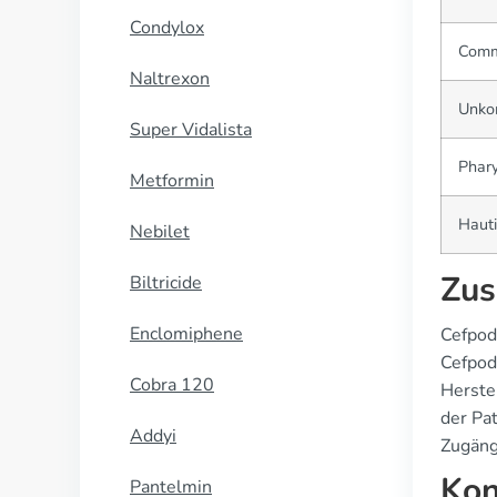
Condylox
Comm
Naltrexon
Unkom
Super Vidalista
Phary
Metformin
Hauti
Nebilet
Zus
Biltricide
Enclomiphene
Cefpod
Cefpodo
Cobra 120
Herste
der Pa
Addyi
Zugängl
Kon
Pantelmin