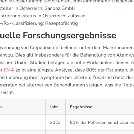
men & Dosierungen: tablettenten, zum einnehmene Suspensi
teller in Österreich: Sandoz GmbH
strierungsstatus in Österreich: Zulässig
/Rx-Klassifizierung: Rezeptpflichtig
uelle Forschungsergebnisse
wendung von Cefpodoxime, bekannt unter dem Markennamen 
ikant zu. Dies gilt insbesondere für die Behandlung von Atem
ischen Union. Studien belegen die hohe Wirksamkeit dieses An
er
EMA
zeigt eine jüngste Analyse, dass 80% der Patienten, d
che Linderung ihrer Symptome berichteten. Zusätzlich hebt de
enzraten bei alternativen Behandlungen steigen, was die Relev
reicht.
ie
Jahr
Ergebnisse
T
2023
80% der Patienten berichteten v