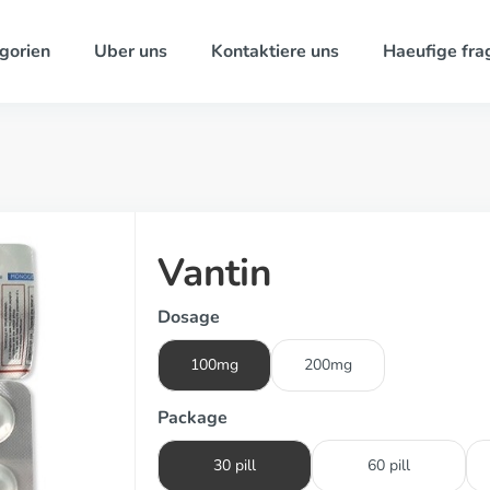
gorien
Uber uns
Kontaktiere uns
Haeufige fra
Vantin
Dosage
100mg
200mg
Package
30 pill
60 pill