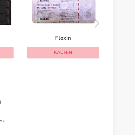
Tinidazol
KAUFEN
n
oz