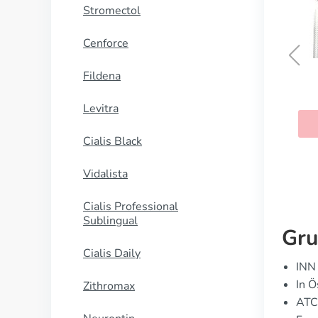
Stromectol
Cenforce
Fildena
Cefuroxim
Levitra
KAUFEN
Cialis Black
Vidalista
Cialis Professional
Sublingual
Gru
Cialis Daily
INN 
In Ö
Zithromax
ATC