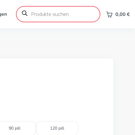
Products
search
gen
0,00
€
90 pill
120 pill