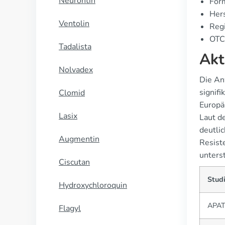
Neurontin
For
Hers
Ventolin
Regi
OTC-
Tadalista
Akt
Nolvadex
Die An
signif
Clomid
Europä
Lasix
Laut d
deutli
Augmentin
Resist
unterst
Ciscutan
Stud
Hydroxychloroquin
APA
Flagyl