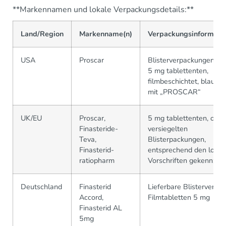
**Markennamen und lokale Verpackungsdetails:**
Land/Region
Markenname(n)
Verpackungsinformati
USA
Proscar
Blisterverpackungen/Fl
5 mg tablettenten,
filmbeschichtet, blau, g
mit „PROSCAR“
UK/EU
Proscar,
5 mg tablettenten, oft i
Finasteride-
versiegelten
Teva,
Blisterpackungen,
Finasterid-
entsprechend den lokal
ratiopharm
Vorschriften gekennzei
Deutschland
Finasterid
Lieferbare Blisterverpa
Accord,
Filmtabletten 5 mg
Finasterid AL
5mg