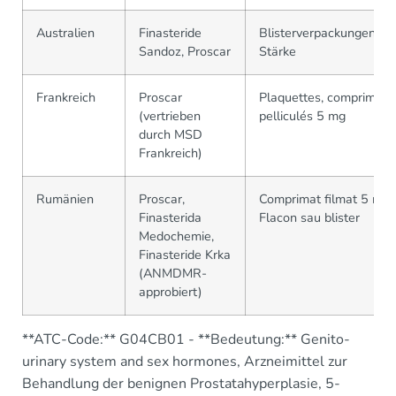
Australien
Finasteride
Blisterverpackungen, 5
Sandoz, Proscar
Stärke
Frankreich
Proscar
Plaquettes, comprimés
(vertrieben
pelliculés 5 mg
durch MSD
Frankreich)
Rumänien
Proscar,
Comprimat filmat 5 mg 
Finasterida
Flacon sau blister
Medochemie,
Finasteride Krka
(ANMDMR-
approbiert)
**ATC-Code:** G04CB01 - **Bedeutung:** Genito-
urinary system and sex hormones, Arzneimittel zur
Behandlung der benignen Prostatahyperplasie, 5-