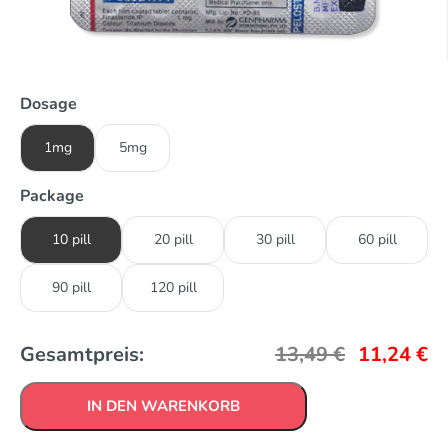
Dosage
1mg
5mg
Package
10 pill
20 pill
30 pill
60 pill
90 pill
120 pill
Gesamtpreis:
13,49
€
11,24
€
IN DEN WARENKORB