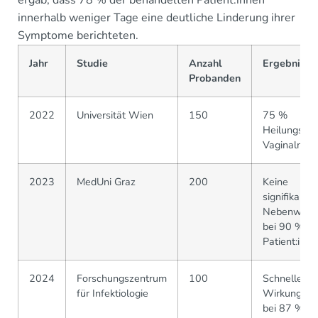
ergab, dass 78 % der behandelten Patient:innen
innerhalb weniger Tage eine deutliche Linderung ihrer
Symptome berichteten.
Jahr
Studie
Anzahl
Ergebnisse
Probanden
2022
Universität Wien
150
75 %
Heilungsrat
Vaginalmyk
2023
MedUni Graz
200
Keine
signifikante
Nebenwirk
bei 90 % de
Patient:inne
2024
Forschungszentrum
100
Schneller
für Infektiologie
Wirkungseint
bei 87 %