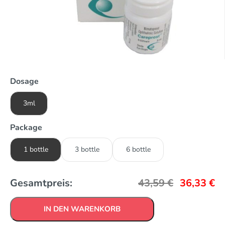
Dosage
3ml
Package
1 bottle
3 bottle
6 bottle
Gesamtpreis:
43,59
€
36,33
€
IN DEN WARENKORB